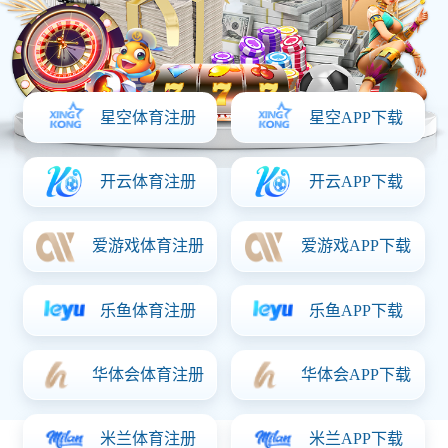
数据从这里开始
覆盖实时赛事、专业数据、高清视频，
星空电竞
足球APP
与网页版为您提供便捷的体育服务。
APP下载
网页版入口
首页
/
体育资讯
/ 正文
2026-06-12 15:02
42 次阅读
中超换帅后场均积分榜：斯卢茨基2.8分领