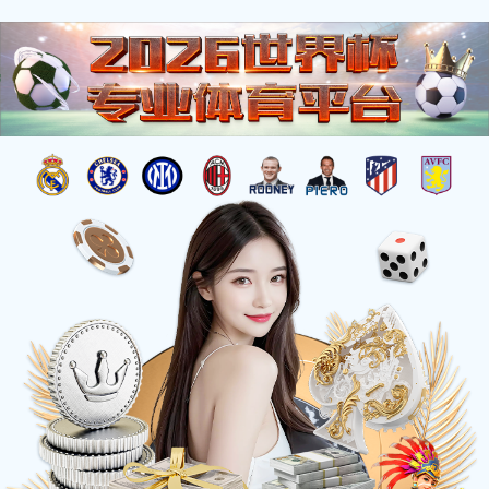
注册入口
星空电竞足球
—— 比赛