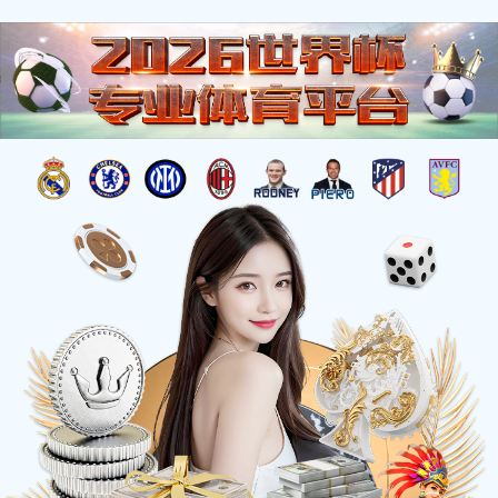
注册入口
星空电竞足球
—— 比赛